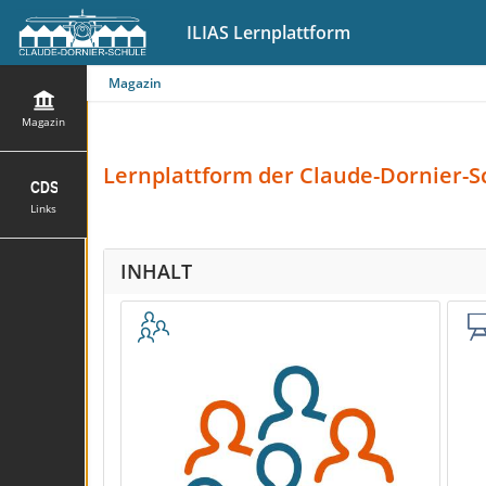
ILIAS Lernplattform
Magazin
Magazin
Lernplattform
der Claude-Dornier-S
Links
INHALT