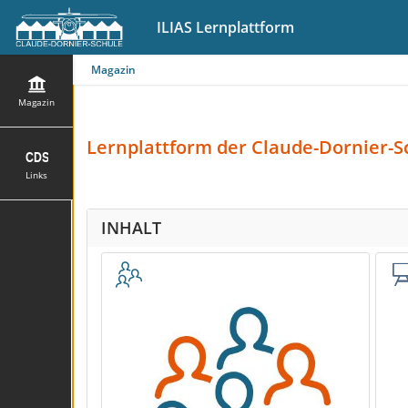
ILIAS Lernplattform
Magazin
Magazin
Lernplattform
der Claude-Dornier-S
Links
INHALT