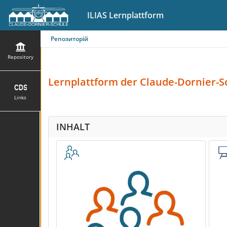
ILIAS Lernplattform
Репозиторій
Repository
Lernplattform
der Claude-Dornier-S
Links
INHALT